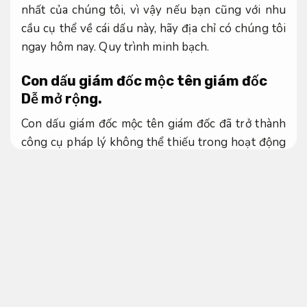
nhất của chúng tôi, vì vậy nếu bạn cũng với nhu
cầu cụ thể về cái dấu này, hãy địa chỉ có chúng tôi
ngay hôm nay.
Quy trình minh bạch.
Con dấu giám đốc mộc tên giám đốc
Dễ mở rộng.
Con dấu giám đốc mộc tên giám đốc đã trở thành
công cụ pháp lý không thể thiếu trong hoạt động
quản lý và điều hành doanh nghiệp hiện đại. Được
thiết kế riêng cho từng cá nhân giữ chức vụ giám
đốc, loại dấu này mang tính cá nhân hóa cao với
tên đầy đủ của người đứng đầu công ty, giúp xác
thực quyền hạn và trách nhiệm trong các giao
dịch, hợp đồng và văn bản cần quan tâm. Đây là
biểu tượng được đánh chi phí hợp lý và quyền lực
trong môi trường kinh doanh chuyên nghiệp. Đặc