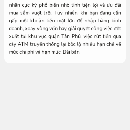
nhân cực kỳ phổ biến nhờ tính tiện lợi và ưu đãi
mua sắm vượt trội. Tuy nhiên, khi bạn đang cần
gấp một khoản tiền mặt lớn để nhập hàng kinh
doanh, xoay vòng vốn hay giải quyết công việc đột
xuất tại khu vực quận Tân Phú, việc rút tiền qua
cây ATM truyền thống lại bộc lộ nhiều hạn chế về
mức chi phí và hạn mức.
Bài bản.
Hiểu được nhu cầu cấp bách đó, Tài Chính Ngân
Hàng mang đến Dịch vụ đồng hành
rút tiền thẻ
tín dụng nhanh Tân Phú
trọn gói với mức phí
siêu rẻ. Chúng tôi hỗ trợ khách hàng quẹt thẻ POS
lấy tiền mặt hoặc nhận chuyển khoản ngay lập
tức, cam kết đảm bảo an toàn tuyệt đối và giúp
bạn được tối ưu hóa dòng tiền một cách thông
minh nhất.
Xử lý nhanh.