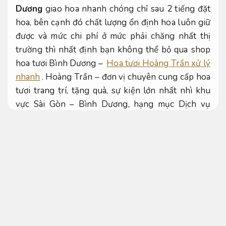
Dương
giao hoa nhanh chóng chỉ sau 2 tiếng đặt
hoa, bên cạnh đó chất lượng ổn định hoa luôn giữ
được và mức chi phí ở mức phải chăng nhất thị
trường thì nhất định bạn không thể bỏ qua shop
hoa tươi Bình Dương –
Hoa tươi Hoàng Trần xử lý
nhanh
. Hoàng Trần – đơn vị chuyên cung cấp hoa
tươi trang trí, tặng quà, sự kiện lớn nhất nhì khu
vực Sài Gòn – Bình Dương, hạng mục Dịch vụ
chính hãng điện hoa tươi luôn chuẩn bị để đáp
ứng đa số nhu cầu đặt hoa tươi của các bạn.
Dễ mở
rộng.
Quy trình minh bạch.
Chì dán cân mâm áp dụng cho nhiều nhu
cầu