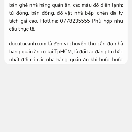
bàn ghế nhà hàng quán ăn, các mẫu đồ điện lạnh:
tủ đông, bàn đông, đồ vật nhà bếp, chén dĩa ly
tách giá cao. Hotline: 0778235555
Phù hợp nhu
cầu thực tế.
docutueanh.com là đơn vị chuyên thu cần đồ nhà
hàng quán ăn cũ tại TpHCM, là đối tác đáng tin bậc
nhất đối có các nhà hàng, quán ăn khi buộc buộc
buộc phải thu mua bàn ghế cũ, đồ sử dụng đồ vật,
trang đồ vật nội thất không chỉ ở hcm mà còn ở các
tỉnh biến thành lân cận.
Không phát sinh.
Thu cần bàn ghế quán ăn đáng tin giá
cao tại công ty
Theo sát từng bước.
Thu cần bàn ghế cũ giá cao
Gói dịch vụ.