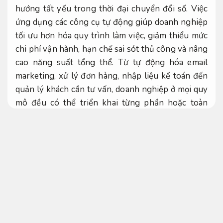
hướng tất yếu trong thời đại chuyển đổi số. Việc
ứng dụng các công cụ tự động giúp doanh nghiệp
tối ưu hơn hóa quy trình làm việc, giảm thiểu mức
chi phí vận hành, hạn chế sai sót thủ công và nâng
cao năng suất tổng thể. Từ tự động hóa email
marketing, xử lý đơn hàng, nhập liệu kế toán đến
quản lý khách cần tư vấn, doanh nghiệp ở mọi quy
mô đều có thể triển khai từng phần hoặc toàn
diện. Không chỉ giúp tiết kiệm thời gian và nhân
lực, tự động hoá còn mở ra cơ hội tăng trưởng ổn
định lâu dài, mở rộng quy mô mà không cần tăng
tương ứng nguồn lực. Trong bài viết này, chúng ta
sẽ cùng khám phá những lợi ích, công cụ và cách
triển khai tự động hoá doanh nghiệp một cách cho
hiệu quả ổn định – đặc biệt hợp với cho các doanh
nghiệp nhỏ và vừa đang tìm kiếm phương án tăng